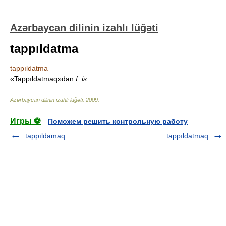
Azərbaycan dilinin izahlı lüğəti
tappıldatma
tappıldatma
«Tappıldatmaq»dan
f. is.
Azərbaycan dilinin izahlı lüğəti
.
2009
.
Игры ⚽
Поможем решить контрольную работу
tappıldamaq
tappıldatmaq