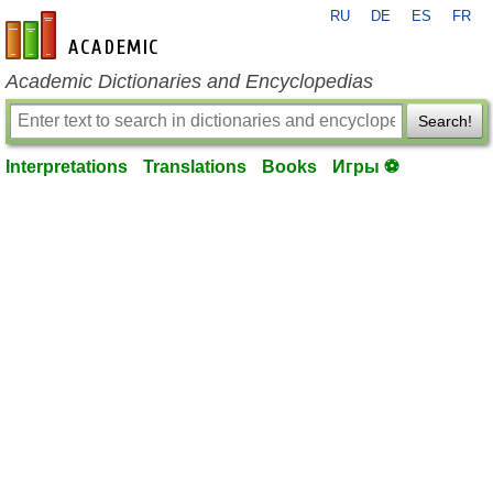
RU
DE
ES
FR
en-academic.com
Academic Dictionaries and Encyclopedias
Search!
Interpretations
Translations
Books
Игры ⚽